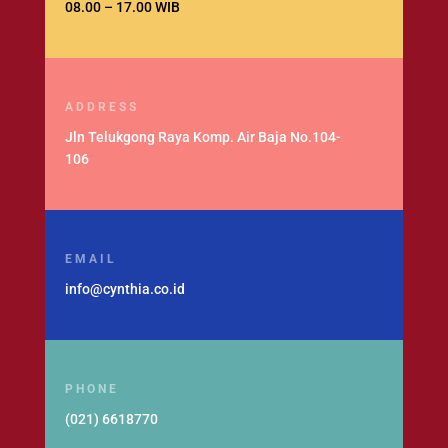
08.00 – 17.00 WIB
ADDRESS
Jln Telukgong Raya Komp. Air Baja No.104-
106
EMAIL
info@cynthia.co.id
PHONE
(021) 6618770