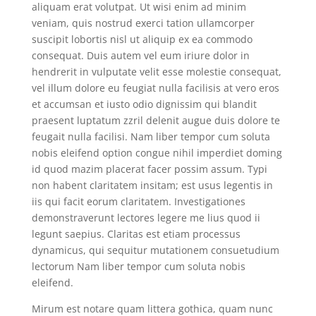
aliquam erat volutpat. Ut wisi enim ad minim
veniam, quis nostrud exerci tation ullamcorper
suscipit lobortis nisl ut aliquip ex ea commodo
consequat. Duis autem vel eum iriure dolor in
hendrerit in vulputate velit esse molestie consequat,
vel illum dolore eu feugiat nulla facilisis at vero eros
et accumsan et iusto odio dignissim qui blandit
praesent luptatum zzril delenit augue duis dolore te
feugait nulla facilisi. Nam liber tempor cum soluta
nobis eleifend option congue nihil imperdiet doming
id quod mazim placerat facer possim assum. Typi
non habent claritatem insitam; est usus legentis in
iis qui facit eorum claritatem. Investigationes
demonstraverunt lectores legere me lius quod ii
legunt saepius. Claritas est etiam processus
dynamicus, qui sequitur mutationem consuetudium
lectorum Nam liber tempor cum soluta nobis
eleifend.
Mirum est notare quam littera gothica, quam nunc