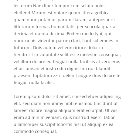
lectorum Nam liber tempor cum soluta nobis
eleifend.Mirum est notare quam littera gothica,
quam nunc putamus parum claram, anteposuerit
litterarum formas humanitatis per seacula quarta
decima et quinta decima. Eodem modo typi, qui
nunc nobis videntur parum clari, fiant sollemnes in
futurum. Duis autem vel eum iriure dolor in
hendrerit in vulputate velit esse molestie consequat,
vel illum dolore eu feugiat nulla facilisis at vero eros
et accumsan et iusto odio dignissim qui blandit
praesent luptatum zzril delenit augue duis dolore te
feugait nulla facilisi.
Lorem ipsum dolor sit amet, consectetuer adipiscing
elit, sed diam nonummy nibh euismod tincidunt ut
laoreet dolore magna aliquam erat volutpat. Ut wisi
enim ad minim veniam, quis nostrud exerci tation
ullamcorper suscipit lobortis nisl ut aliquip ex ea
commodo consequat.