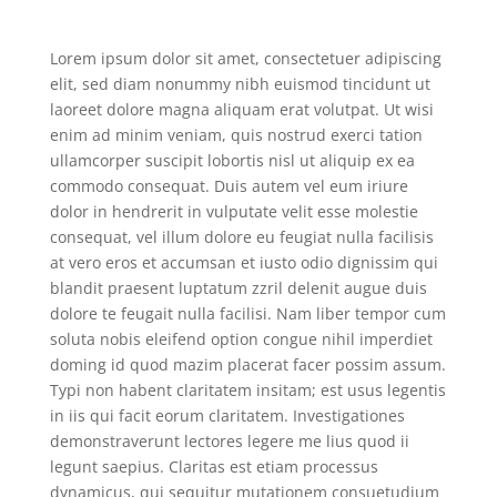
Lorem ipsum dolor sit amet, consectetuer adipiscing
elit, sed diam nonummy nibh euismod tincidunt ut
laoreet dolore magna aliquam erat volutpat. Ut wisi
enim ad minim veniam, quis nostrud exerci tation
ullamcorper suscipit lobortis nisl ut aliquip ex ea
commodo consequat. Duis autem vel eum iriure
dolor in hendrerit in vulputate velit esse molestie
consequat, vel illum dolore eu feugiat nulla facilisis
at vero eros et accumsan et iusto odio dignissim qui
blandit praesent luptatum zzril delenit augue duis
dolore te feugait nulla facilisi. Nam liber tempor cum
soluta nobis eleifend option congue nihil imperdiet
doming id quod mazim placerat facer possim assum.
Typi non habent claritatem insitam; est usus legentis
in iis qui facit eorum claritatem. Investigationes
demonstraverunt lectores legere me lius quod ii
legunt saepius. Claritas est etiam processus
dynamicus, qui sequitur mutationem consuetudium