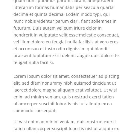
quam nunc putamus parum claram, anteposuerit
litterarum formas humanitatis per seacula quarta
decima et quinta decima. Eodem modo typi, qui
nunc nobis videntur parum clari, fiant sollemnes in
futurum. Duis autem vel eum iriure dolor in
hendrerit in vulputate velit esse molestie consequat,
vel illum dolore eu feugiat nulla facilisis at vero eros
et accumsan et iusto odio dignissim qui blandit
praesent luptatum zzril delenit augue duis dolore te
feugait nulla facilisi.
Lorem ipsum dolor sit amet, consectetuer adipiscing
elit, sed diam nonummy nibh euismod tincidunt ut
laoreet dolore magna aliquam erat volutpat. Ut wisi
enim ad minim veniam, quis nostrud exerci tation
ullamcorper suscipit lobortis nisl ut aliquip ex ea
commodo consequat.
Ut wisi enim ad minim veniam, quis nostrud exerci
tation ullamcorper suscipit lobortis nisl ut aliquip ex