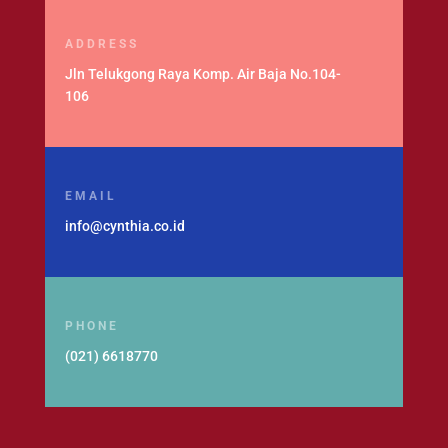
ADDRESS
Jln Telukgong Raya Komp. Air Baja No.104-
106
EMAIL
info@cynthia.co.id
PHONE
(021) 6618770