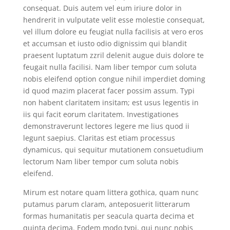
consequat. Duis autem vel eum iriure dolor in
hendrerit in vulputate velit esse molestie consequat,
vel illum dolore eu feugiat nulla facilisis at vero eros
et accumsan et iusto odio dignissim qui blandit
praesent luptatum zzril delenit augue duis dolore te
feugait nulla facilisi. Nam liber tempor cum soluta
nobis eleifend option congue nihil imperdiet doming
id quod mazim placerat facer possim assum. Typi
non habent claritatem insitam; est usus legentis in
iis qui facit eorum claritatem. Investigationes
demonstraverunt lectores legere me lius quod ii
legunt saepius. Claritas est etiam processus
dynamicus, qui sequitur mutationem consuetudium
lectorum Nam liber tempor cum soluta nobis
eleifend.
Mirum est notare quam littera gothica, quam nunc
putamus parum claram, anteposuerit litterarum
formas humanitatis per seacula quarta decima et
quinta decima. Eodem modo typi, qui nunc nobis