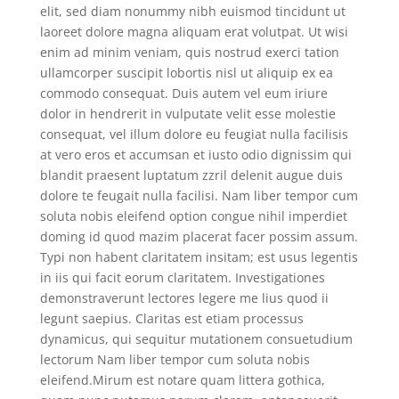
elit, sed diam nonummy nibh euismod tincidunt ut
laoreet dolore magna aliquam erat volutpat. Ut wisi
enim ad minim veniam, quis nostrud exerci tation
ullamcorper suscipit lobortis nisl ut aliquip ex ea
commodo consequat. Duis autem vel eum iriure
dolor in hendrerit in vulputate velit esse molestie
consequat, vel illum dolore eu feugiat nulla facilisis
at vero eros et accumsan et iusto odio dignissim qui
blandit praesent luptatum zzril delenit augue duis
dolore te feugait nulla facilisi. Nam liber tempor cum
soluta nobis eleifend option congue nihil imperdiet
doming id quod mazim placerat facer possim assum.
Typi non habent claritatem insitam; est usus legentis
in iis qui facit eorum claritatem. Investigationes
demonstraverunt lectores legere me lius quod ii
legunt saepius. Claritas est etiam processus
dynamicus, qui sequitur mutationem consuetudium
lectorum Nam liber tempor cum soluta nobis
eleifend.Mirum est notare quam littera gothica,