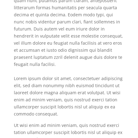
quam nunc putamus parum claram, anteposuerit
litterarum formas humanitatis per seacula quarta
decima et quinta decima. Eodem modo typi, qui
nunc nobis videntur parum clari, fiant sollemnes in
futurum. Duis autem vel eum iriure dolor in
hendrerit in vulputate velit esse molestie consequat,
vel illum dolore eu feugiat nulla facilisis at vero eros
et accumsan et iusto odio dignissim qui blandit
praesent luptatum zzril delenit augue duis dolore te
feugait nulla facilisi.
Lorem ipsum dolor sit amet, consectetuer adipiscing
elit, sed diam nonummy nibh euismod tincidunt ut
laoreet dolore magna aliquam erat volutpat. Ut wisi
enim ad minim veniam, quis nostrud exerci tation
ullamcorper suscipit lobortis nisl ut aliquip ex ea
commodo consequat.
Ut wisi enim ad minim veniam, quis nostrud exerci
tation ullamcorper suscipit lobortis nisl ut aliquip ex