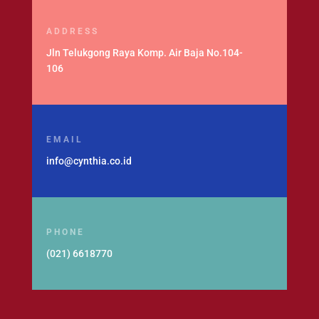
ADDRESS
Jln Telukgong Raya Komp. Air Baja No.104-
106
EMAIL
info@cynthia.co.id
PHONE
(021) 6618770