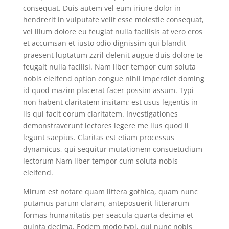
consequat. Duis autem vel eum iriure dolor in
hendrerit in vulputate velit esse molestie consequat,
vel illum dolore eu feugiat nulla facilisis at vero eros
et accumsan et iusto odio dignissim qui blandit
praesent luptatum zzril delenit augue duis dolore te
feugait nulla facilisi. Nam liber tempor cum soluta
nobis eleifend option congue nihil imperdiet doming
id quod mazim placerat facer possim assum. Typi
non habent claritatem insitam; est usus legentis in
iis qui facit eorum claritatem. Investigationes
demonstraverunt lectores legere me lius quod ii
legunt saepius. Claritas est etiam processus
dynamicus, qui sequitur mutationem consuetudium
lectorum Nam liber tempor cum soluta nobis
eleifend.
Mirum est notare quam littera gothica, quam nunc
putamus parum claram, anteposuerit litterarum
formas humanitatis per seacula quarta decima et
quinta decima. Eodem modo typi, qui nunc nobis