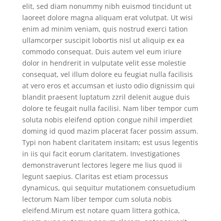
elit, sed diam nonummy nibh euismod tincidunt ut
laoreet dolore magna aliquam erat volutpat. Ut wisi
enim ad minim veniam, quis nostrud exerci tation
ullamcorper suscipit lobortis nisl ut aliquip ex ea
commodo consequat. Duis autem vel eum iriure
dolor in hendrerit in vulputate velit esse molestie
consequat, vel illum dolore eu feugiat nulla facilisis
at vero eros et accumsan et iusto odio dignissim qui
blandit praesent luptatum zzril delenit augue duis
dolore te feugait nulla facilisi. Nam liber tempor cum
soluta nobis eleifend option congue nihil imperdiet
doming id quod mazim placerat facer possim assum.
Typi non habent claritatem insitam; est usus legentis
in iis qui facit eorum claritatem. Investigationes
demonstraverunt lectores legere me lius quod ii
legunt saepius. Claritas est etiam processus
dynamicus, qui sequitur mutationem consuetudium
lectorum Nam liber tempor cum soluta nobis
eleifend.Mirum est notare quam littera gothica,