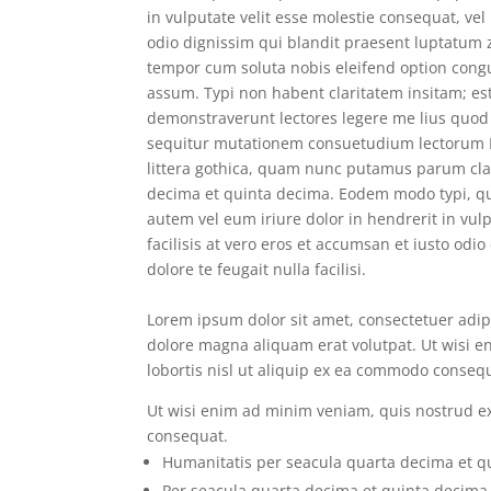
in vulputate velit esse molestie consequat, vel 
odio dignissim qui blandit praesent luptatum zz
tempor cum soluta nobis eleifend option cong
assum. Typi non habent claritatem insitam; est 
demonstraverunt lectores legere me lius quod 
sequitur mutationem consuetudium lectorum 
littera gothica, quam nunc putamus parum cla
decima et quinta decima. Eodem modo typi, qui
autem vel eum iriure dolor in hendrerit in vulp
facilisis at vero eros et accumsan et iusto odi
dolore te feugait nulla facilisi.
Lorem ipsum dolor sit amet, consectetuer adip
dolore magna aliquam erat volutpat. Ut wisi e
lobortis nisl ut aliquip ex ea commodo conseq
Ut wisi enim ad minim veniam, quis nostrud exe
consequat.
Humanitatis per seacula quarta decima et q
Per seacula quarta decima et quinta decima