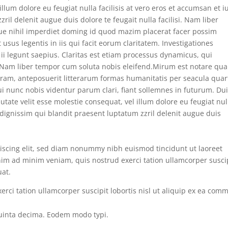
illum dolore eu feugiat nulla facilisis at vero eros et accumsan et i
ril delenit augue duis dolore te feugait nulla facilisi. Nam liber
ue nihil imperdiet doming id quod mazim placerat facer possim
usus legentis in iis qui facit eorum claritatem. Investigationes
ii legunt saepius. Claritas est etiam processus dynamicus, qui
Nam liber tempor cum soluta nobis eleifend.Mirum est notare qu
ram, anteposuerit litterarum formas humanitatis per seacula quar
 nunc nobis videntur parum clari, fiant sollemnes in futurum. Du
utate velit esse molestie consequat, vel illum dolore eu feugiat nul
o dignissim qui blandit praesent luptatum zzril delenit augue duis
iscing elit, sed diam nonummy nibh euismod tincidunt ut laoreet
nim ad minim veniam, quis nostrud exerci tation ullamcorper susci
uat.
rci tation ullamcorper suscipit lobortis nisl ut aliquip ex ea com
uinta decima. Eodem modo typi.
.