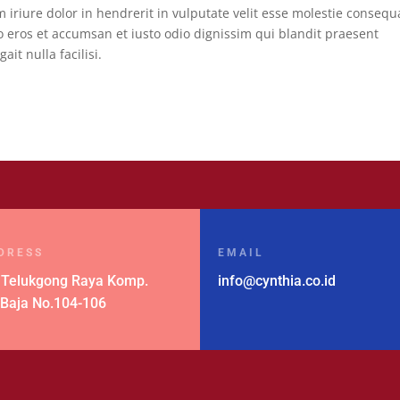
 iriure dolor in hendrerit in vulputate velit esse molestie consequ
ero eros et accumsan et iusto odio dignissim qui blandit praesent
it nulla facilisi.
DRESS
EMAIL
 Telukgong Raya Komp.
info@cynthia.co.id
 Baja No.104-106