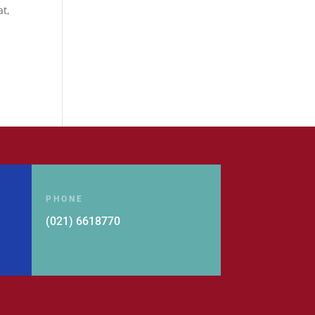
at,
PHONE
(021) 6618770