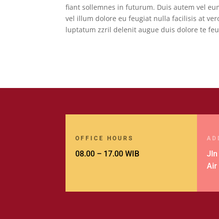
fiant sollemnes in futurum. Duis autem vel eum
vel illum dolore eu feugiat nulla facilisis at v
luptatum zzril delenit augue duis dolore te feuga
OFFICE HOURS
AD
08.00 – 17.00 WIB
Jln
Air