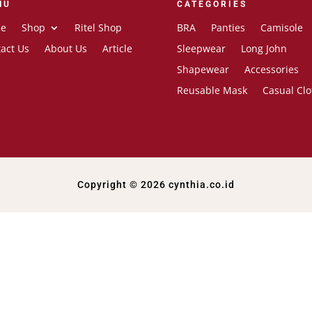
NU
CATEGORIES
e
Shop
Ritel Shop
BRA
Panties
Camisole
act Us
About Us
Article
Sleepwear
Long John
Shapewear
Accessories
Reusable Mask
Casual Clo
Copyright © 2026 cynthia.co.id