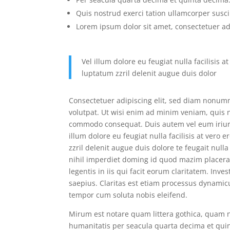
Quis nostrud exerci tation ullamcorper susci
Lorem ipsum dolor sit amet, consectetuer adi
Vel illum dolore eu feugiat nulla facilisis 
luptatum zzril delenit augue duis dolor
Consectetuer adipiscing elit, sed diam nonum
volutpat. Ut wisi enim ad minim veniam, quis no
commodo consequat. Duis autem vel eum iriure 
illum dolore eu feugiat nulla facilisis at vero
zzril delenit augue duis dolore te feugait null
nihil imperdiet doming id quod mazim placerat
legentis in iis qui facit eorum claritatem. Inv
saepius. Claritas est etiam processus dynami
tempor cum soluta nobis eleifend.
Mirum est notare quam littera gothica, quam
humanitatis per seacula quarta decima et qui