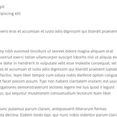
pit
piscing elit
at vero eros et accumsan et iusto odio dignissim qui blandit praesen
my nibh euismod tincidunt ut laoreet dolore magna aliquam erat
strud exerci tation ullamcorper suscipit lobortis nisl ut aliquip ex
dolor in hendrerit in vulputate velit esse molestie consequat, vel
 eros et accumsan et iusto odio dignissim qui blandit praesent lupta
a facilisi. Nam liber tempor cum soluta nobis eleifend option congu
 facer possim assum. Typi non habent claritatem insitam; est usu
estigationes demonstraverunt lectores legere me lius quod ii legunt
cus, qui sequitur mutationem consuetudium lectorum Nam liber
 nunc putamus parum claram, anteposuerit litterarum formas
nta decima. Eodem modo typi, qui nunc nobis videntur parum clari