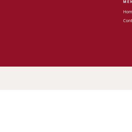
ME
Hom
Cont