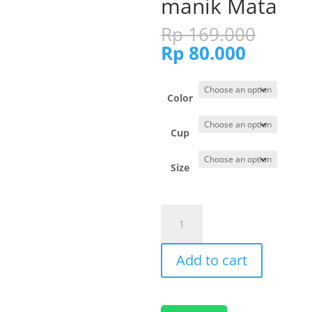
manik Mata
Origi
Rp
169.000
price
Current
Rp
80.000
was:
price
Rp 16
is:
Rp 80.0
Color
Cup
Size
270190-
Cynthia
Bra
Add to cart
Set
3/4
Cup
Ada