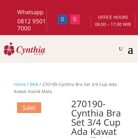
Whatsapp
OFFICE HOURS
0812 9501
08.00 – 17.00 WIB
7000
Home
/
BRA
/ 270190-Cynthia Bra Set 3/4 Cup Ada
Kawat manik Mata
270190-
Sale!
Cynthia Bra
Set 3/4 Cup
Ada Kawat