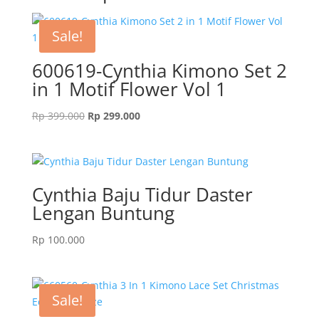
Sale!
600619-Cynthia Kimono Set 2
in 1 Motif Flower Vol 1
Original
Current
Rp
399.000
Rp
299.000
price
price
was:
is:
Rp 399.000.
Rp 299.000.
Cynthia Baju Tidur Daster
Lengan Buntung
Rp
100.000
Sale!