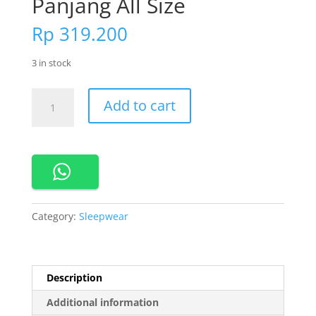
Panjang All Size
Rp
319.200
3 in stock
660545
Add to cart
Cynthia
Piyama
Baju
Tidur
set
Celana
Panjang
Category:
Sleepwear
All
Size
quantity
Description
Additional information