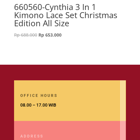
660560-Cynthia 3 In 1
Kimono Lace Set Christmas
Edition All Size
Original
Current
Rp
688.000
Rp
653.000
price
price
was:
is:
Rp 688.000.
Rp 653.000.
OFFICE HOURS
08.00 – 17.00 WIB
ADDRESS