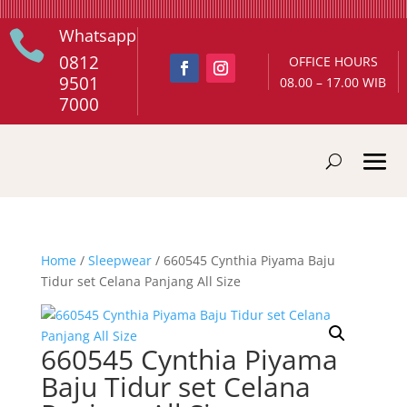
Whatsapp

0812
OFFICE HOURS
9501
08.00 – 17.00 WIB
7000
Home
/
Sleepwear
/ 660545 Cynthia Piyama Baju
Tidur set Celana Panjang All Size
660545 Cynthia Piyama
Baju Tidur set Celana