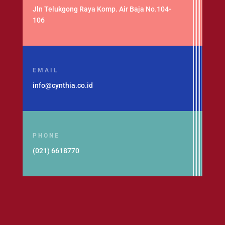
Jln Telukgong Raya Komp. Air Baja No.104-
106
EMAIL
info@cynthia.co.id
PHONE
(021) 6618770