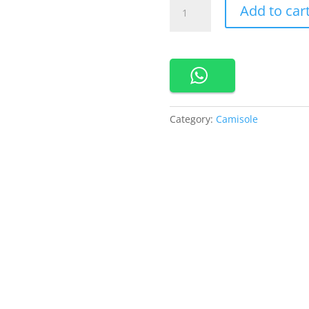
Cynthia
Rp 79
Add to car
Kamisol
Semi
Torso,
Tank
Top
Bra
Model
Category:
Camisole
Crop
Top
Dengan
Tali
Pundak
Kecil
bahan
Spandek
Lembut
Stretch
Nyaman
quantity