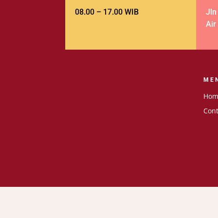
08.00 – 17.00 WIB
Jln
Air
ME
Hom
Cont