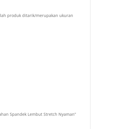
elah produk ditarik/merupakan ukuran
l bahan Spandek Lembut Stretch Nyaman”