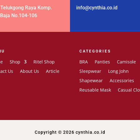
 Telukgong Raya Komp.
info@cynthia.co.id
 Baja No.104-106
NU
CATEGORIES
e
Shop
Ritel Shop
BRA
Panties
Camisole
act Us
About Us
Article
Sleepwear
Long John
Shapewear
Accessories
Reusable Mask
Casual Clo
Copyright © 2026 cynthia.co.id