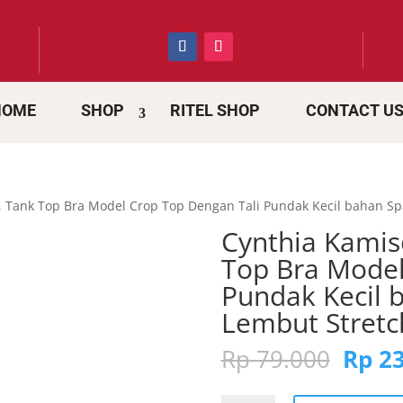
HOME
SHOP
RITEL SHOP
CONTACT U
o, Tank Top Bra Model Crop Top Dengan Tali Pundak Kecil bahan 
Cynthia Kamis
Top Bra Model
Pundak Kecil 
Lembut Stret
Origi
Rp
79.000
Rp
23
price
was: