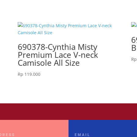
6
690378-Cynthia Misty
B
Premium Lace V-neck
Rp
Camisole All Size
Rp
119.000
DRESS
EMAIL