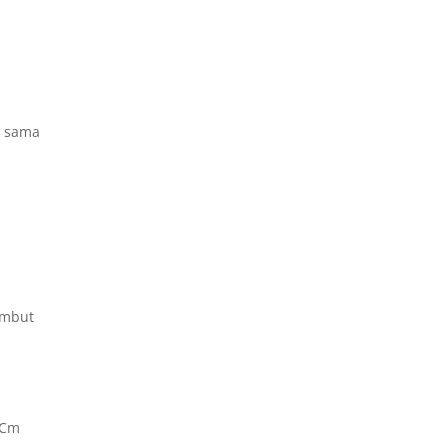
g sama
embut
 Cm