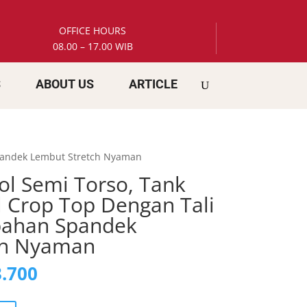
OFFICE HOURS
08.00 – 17.00 WIB
S
ABOUT US
ARTICLE
Spandek Lembut Stretch Nyaman
ol Semi Torso, Tank
 Crop Top Dengan Tali
bahan Spandek
ch Nyaman
nal
Current
.700
price
is: