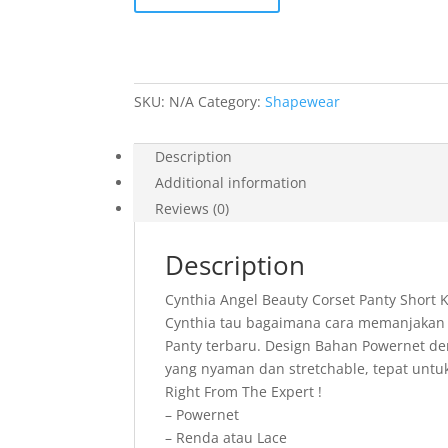
Korset
Pelangsing
Perut
-
SKU:
N/A
Category:
Shapewear
Short
-
560452
Description
Angel
Additional information
Beauty
Reviews (0)
Short
Corset
Description
quantity
Cynthia Angel Beauty Corset Panty Short 
Cynthia tau bagaimana cara memanjakan 
Panty terbaru. Design Bahan Powernet de
yang nyaman dan stretchable, tepat untu
Right From The Expert !
– Powernet
– Renda atau Lace