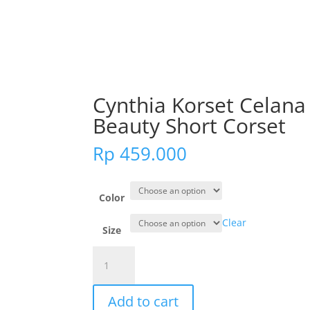
Cynthia Korset Celana 
Beauty Short Corset
Rp
459.000
Color
Clear
Size
Cynthia
Korset
Celana
Add to cart
-