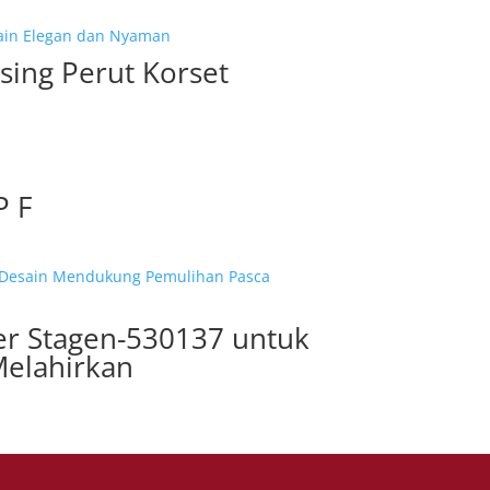
sing Perut Korset
P F
ner Stagen-530137 untuk
Melahirkan