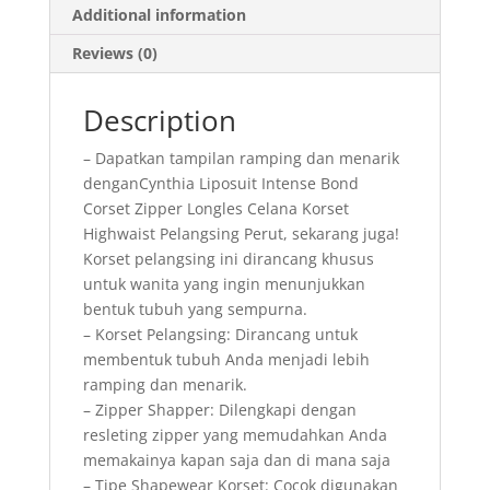
Additional information
-
Shaper
Reviews (0)
Wanita
Mengecilkan
Description
Perut
&
– Dapatkan tampilan ramping dan menarik
Menaikkan
denganCynthia Liposuit Intense Bond
Pantat
Corset Zipper Longles Celana Korset
quantity
Highwaist Pelangsing Perut, sekarang juga!
Korset pelangsing ini dirancang khusus
untuk wanita yang ingin menunjukkan
bentuk tubuh yang sempurna.
– Korset Pelangsing: Dirancang untuk
membentuk tubuh Anda menjadi lebih
ramping dan menarik.
– Zipper Shapper: Dilengkapi dengan
resleting zipper yang memudahkan Anda
memakainya kapan saja dan di mana saja
– Tipe Shapewear Korset: Cocok digunakan