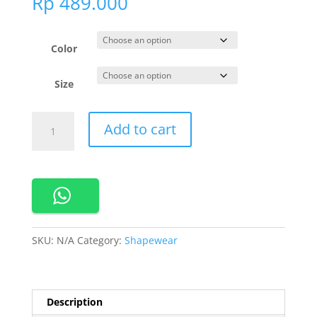
Rp
489.000
Color
Size
Cynthia
Add to cart
Liposuit
Intense
Bond
Corset
Zipper
Longles
Celana
SKU:
N/A
Category:
Shapewear
Korset
Highwaist
Pelangsing
Perut
Description
560449