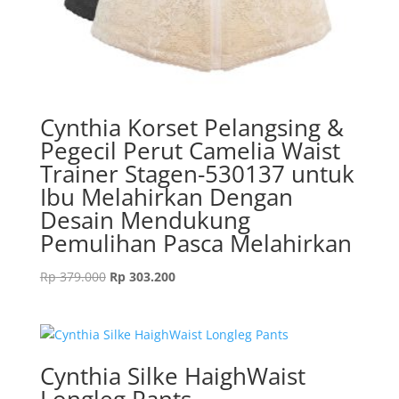
Cynthia Korset Pelangsing &
Pegecil Perut Camelia Waist
Trainer Stagen-530137 untuk
Ibu Melahirkan Dengan
Desain Mendukung
Pemulihan Pasca Melahirkan
Original
Current
Rp
379.000
Rp
303.200
price
price
was:
is:
Rp 379.000.
Rp 303.200.
Cynthia Silke HaighWaist
Longleg Pants