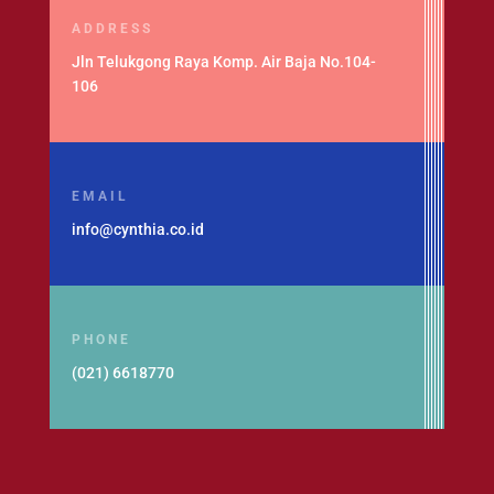
ADDRESS
Jln Telukgong Raya Komp. Air Baja No.104-
106
EMAIL
info@cynthia.co.id
PHONE
(021) 6618770