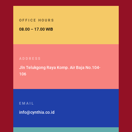
OFFICE HOURS
08.00 – 17.00 WIB
ADDRESS
Jln Telukgong Raya Komp. Air Baja No.104-
106
EMAIL
info@cynthia.co.id