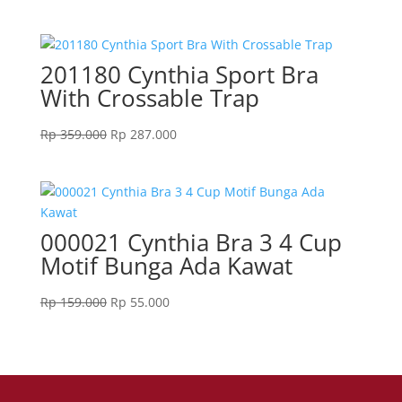
201180 Cynthia Sport Bra
With Crossable Trap
Original
Current
Rp
359.000
Rp
287.000
price
price
was:
is:
Rp 359.000.
Rp 287.000.
000021 Cynthia Bra 3 4 Cup
Motif Bunga Ada Kawat
Original
Current
Rp
159.000
Rp
55.000
price
price
was:
is:
Rp 159.000.
Rp 55.000.