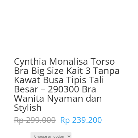
Cynthia Monalisa Torso
Bra Big Size Kait 3 Tanpa
Kawat Busa Tipis Tali
Besar – 290300 Bra
Wanita Nyaman dan
Stylish
Original
Current
Rp
299.000
Rp
239.200
price
price
was:
is: