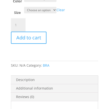
Rp 299.000.
Rp 239.20
Color
Clear
Size
Cynthia
Monalisa
Torso
Add to cart
Bra
Big
Size
Kait
3
SKU:
N/A
Category:
BRA
Tanpa
Kawat
Busa
Description
Tipis
Tali
Additional information
Besar
Reviews (0)
-
290300