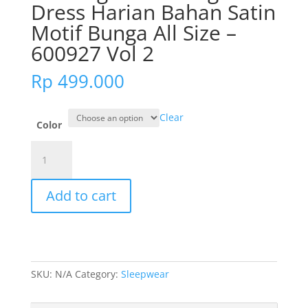
Dress Harian Bahan Satin
Motif Bunga All Size –
600927 Vol 2
Rp
499.000
Clear
Color
Cynthia
Stella
Long
Add to cart
Batwing
Motif
Bunga
Dress
Harian
SKU:
N/A
Category:
Sleepwear
Bahan
Satin
Motif