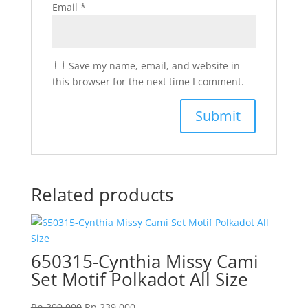
Email
*
Save my name, email, and website in
this browser for the next time I comment.
Related products
650315-Cynthia Missy Cami
Set Motif Polkadot All Size
Original
Current
Rp
399.000
Rp
239.000