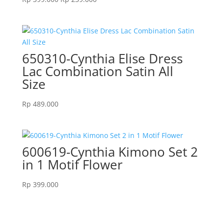
price
price
was:
is:
Rp 399.000.
Rp 239.000.
650310-Cynthia Elise Dress
Lac Combination Satin All
Size
Rp
489.000
600619-Cynthia Kimono Set 2
in 1 Motif Flower
Rp
399.000