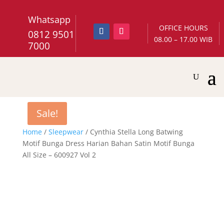
Whatsapp
OFFICE HOURS
0812 9501
08.00 – 17.00 WIB
7000
Sale!
Home
/
Sleepwear
/ Cynthia Stella Long Batwing
Motif Bunga Dress Harian Bahan Satin Motif Bunga
All Size – 600927 Vol 2