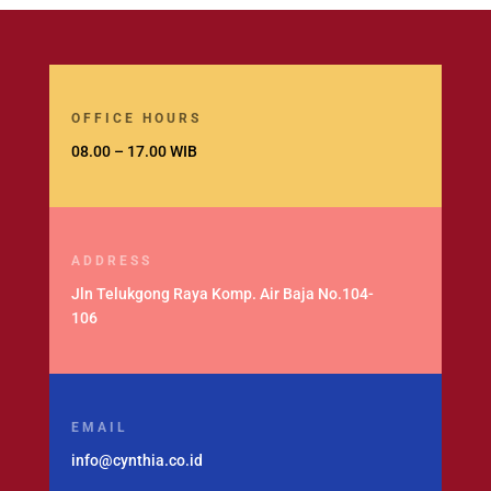
OFFICE HOURS
08.00 – 17.00 WIB
ADDRESS
Jln Telukgong Raya Komp. Air Baja No.104-
106
EMAIL
info@cynthia.co.id