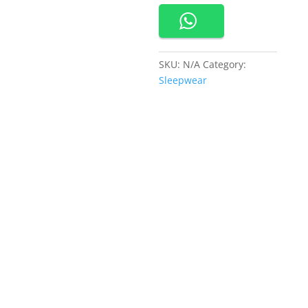
Dress
Panjang
Maxi
Dress
SKU:
N/A
Category:
Motif
Sleepwear
Bunga
-
600927
quantity