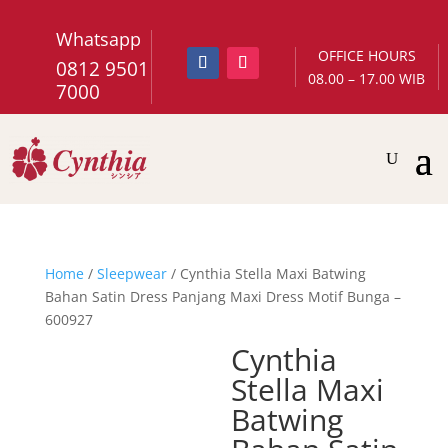
Whatsapp
OFFICE HOURS
0812 9501
08.00 – 17.00 WIB
7000
Home
/
Sleepwear
/ Cynthia Stella Maxi Batwing
Bahan Satin Dress Panjang Maxi Dress Motif Bunga –
600927
Cynthia
Stella Maxi
Batwing