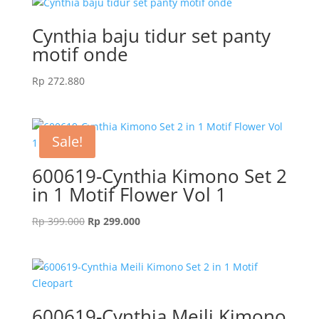
Cynthia baju tidur set panty
motif onde
Rp
272.880
Sale!
600619-Cynthia Kimono Set 2
in 1 Motif Flower Vol 1
Original
Current
Rp
399.000
Rp
299.000
price
price
was:
is:
Rp 399.000.
Rp 299.000.
600619-Cynthia Meili Kimono