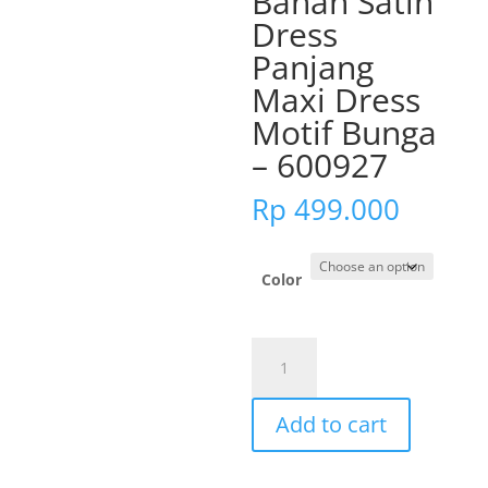
Bahan Satin
Dress
Panjang
Maxi Dress
Motif Bunga
– 600927
Rp
499.000
Color
Cynthia
Stella
Maxi
Add to cart
Batwing
Bahan
Satin