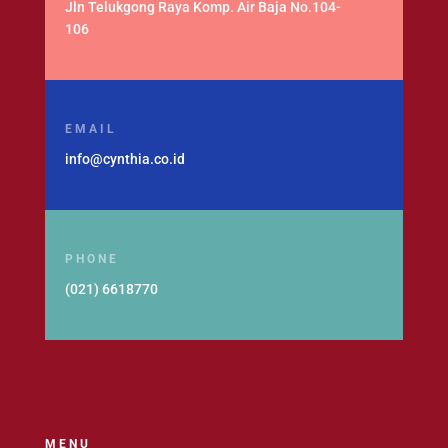
Jln Telukgong Raya Komp. Air Baja No.104-
106
EMAIL
info@cynthia.co.id
PHONE
(021) 6618770
MENU