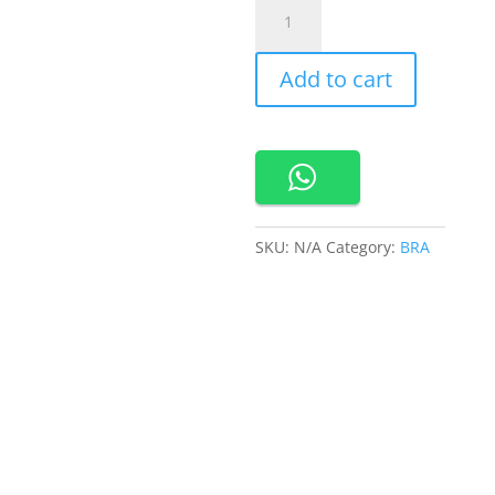
Cynthia
Valora
Half
Add to cart
Cup
Bra
1/2
Cup
Berkawat
Busa
Tipis
SKU:
N/A
Category:
BRA
290306
Dengan
Desain
Nyaman
Dan
Tahan
Lama
quantity