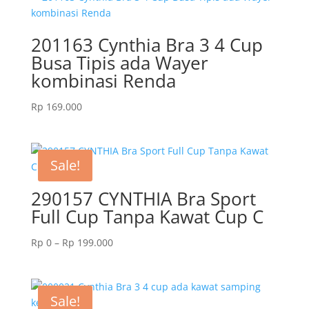
201163 Cynthia Bra 3 4 Cup
Busa Tipis ada Wayer
kombinasi Renda
Rp
169.000
Sale!
290157 CYNTHIA Bra Sport
Full Cup Tanpa Kawat Cup C
Price
Rp
0
–
Rp
199.000
range:
Rp 0
through
Sale!
Rp 199.000