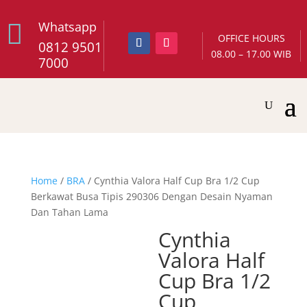

Whatsapp
OFFICE HOURS
0812 9501
08.00 – 17.00 WIB
7000
Home
/
BRA
/ Cynthia Valora Half Cup Bra 1/2 Cup
Berkawat Busa Tipis 290306 Dengan Desain Nyaman
Dan Tahan Lama
Cynthia
Valora Half
Cup Bra 1/2
Cup