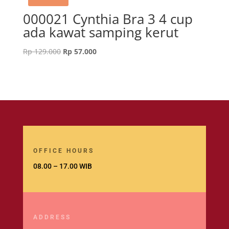
000021 Cynthia Bra 3 4 cup
ada kawat samping kerut
Original
Current
Rp
129.000
Rp
57.000
price
price
was:
is:
Rp 129.000.
Rp 57.000.
OFFICE HOURS
08.00 – 17.00 WIB
ADDRESS