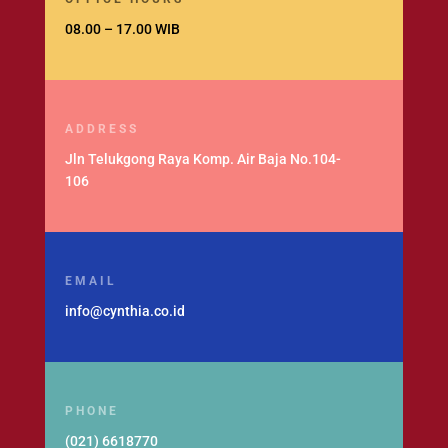
08.00 – 17.00 WIB
ADDRESS
Jln Telukgong Raya Komp. Air Baja No.104-
106
EMAIL
info@cynthia.co.id
PHONE
(021) 6618770