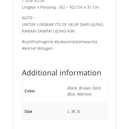
– Size XL/38
Lingkar x Panjang : (62 – 92) Cm x 31 Cm
NOTE :
UNTUK LINGKAR ITU DI UKUR DARI UJUNG
KANAN-SAMPAI UJUNG KIRI
#cynthialingerie #pakaiandalamwanita
#korset #stagen
Additional information
Black, Brown, Dark
Color
Blue, Maroon
Size
L, M, XL