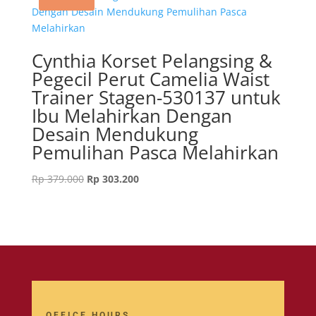
Cynthia Korset Pelangsing &
Pegecil Perut Camelia Waist
Trainer Stagen-530137 untuk
Ibu Melahirkan Dengan
Desain Mendukung
Pemulihan Pasca Melahirkan
Original
Current
Rp
379.000
Rp
303.200
price
price
was:
is:
Rp 379.000.
Rp 303.200.
OFFICE HOURS