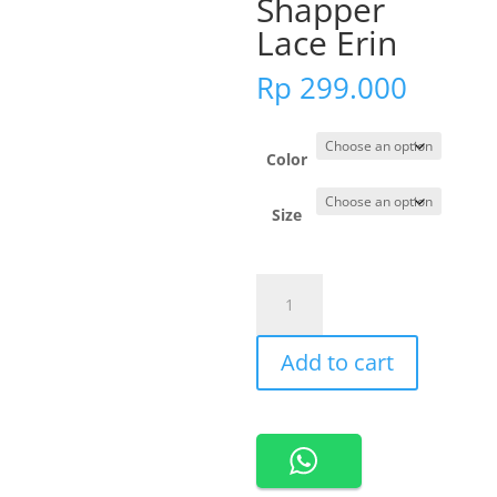
Shapper
Lace Erin
Rp
299.000
Color
Size
530130
Cynthia
Stagen
Add to cart
Waist
Shapper
Lace
Erin
quantity