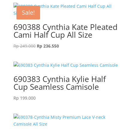
Sale!
690388 Cynthia Kate Pleated
Cami Half Cup All Size
Original
Current
Rp
249.000
Rp
236.550
price
price
was:
is:
Rp 249.000.
Rp 236.550.
690383 Cynthia Kylie Half
Cup Seamless Camisole
Rp
199.000