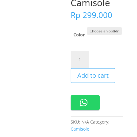
Camisole
Rp
299.000
Color
690391
-
Cynthia
Add to cart
Charmy
Bra
Top
Camisole
quantity
SKU:
N/A
Category:
Camisole