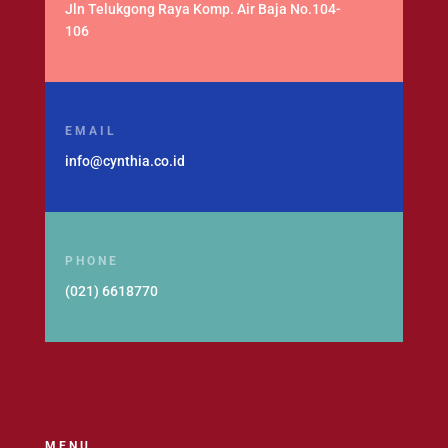
Jln Telukgong Raya Komp. Air Baja No.104-
106
EMAIL
info@cynthia.co.id
PHONE
(021) 6618770
MENU