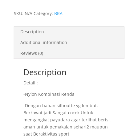
Nyaman,
SKU:
N/A
Category:
BRA
Ringan,
Adem,
Motif
Description
Bunga
Jaring
Additional information
-
Reviews (0)
Lovable
201272
Description
quantity
Detail :
-Nylon Kombinasi Renda
-Dengan bahan silhoutte yg lembut,
Berkawat jadi Sangat cocok Untuk
mengangkat payudara agar terlihat berisi,
aman untuk pemakaian sehari2 maupun
saat Beraktivitas sport