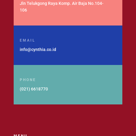
Jln Telukgong Raya Komp. Air Baja No.104-
106
EMAIL
info@cynthia.co.id
PHONE
(021) 6618770
MENU