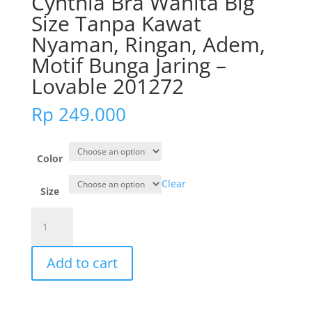
Cynthia Bra Wanita Big
Size Tanpa Kawat
Nyaman, Ringan, Adem,
Motif Bunga Jaring –
Lovable 201272
Rp
249.000
Color
Clear
Size
Cynthia
Bra
Wanita
Add to cart
Big
Size
Tanpa
Kawat