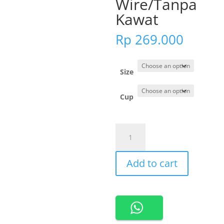
Wire/Tanpa
Kawat
Rp
269.000
Size
Cup
201185-
Cynthia
Luna
Add to cart
Bra
Full
Cup
No
Wire/Tanpa
Kawat