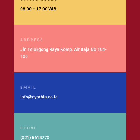
08.00 – 17.00 WIB
ADDRESS
Jln Telukgong Raya Komp. Air Baja No.104-
106
EMAIL
info@cynthia.co.id
PHONE
(021) 6618770